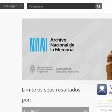
Navegar
Atom del ANM
Limite os seus resultados
R
por:
assunto