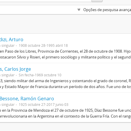
Opções de pesquisa avanç
izi, Arturo
 singular
1908 octubre 28-1995 abril 18
en Paso de los Libres, Provincia de Corrientes, el 28 de octubre de 1908. Hij
stacaron Silvio y Risieri, el primero sociólogo y militante político y el segun
, Carlos Jorge
 singular
Sin fecha-1969 octubre 10
3, siendo militar del arma de Ingenieros y ostentando el grado de coronel, R
 y Estado Mayor de Francia durante un período de dos años. Fue uno de los 
 Bessone, Ramón Genaro
 singular
1925 octubre 27-2017 junio 03
 en la Provincia de Mendoza el 27 de octubre de 1925, Díaz Bessone fue un
rrevolucionaria en la Argentina en el contexto de la Guerra Fría. Con el rang