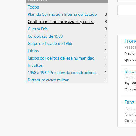
Todos
Plan de Conmoción Interna del Estado
3
Conflicto militar entre azules y colorados
3
Guerra Fría
3
Cordobazo de 1969
1
Frond
Golpe de Estado de 1966
1
Pessoa
Juicios
1
Nació 
Juicios por delitos de lesa humanidad
1
que de
Indultos
1
Rosas
1958 a 1962 Presidencia constitucional de Arturo Frondizi
1
Pessoa
Dictadura cívico militar
1
En 195
Guerra
Díaz
Pessoa
Nacido
Contra