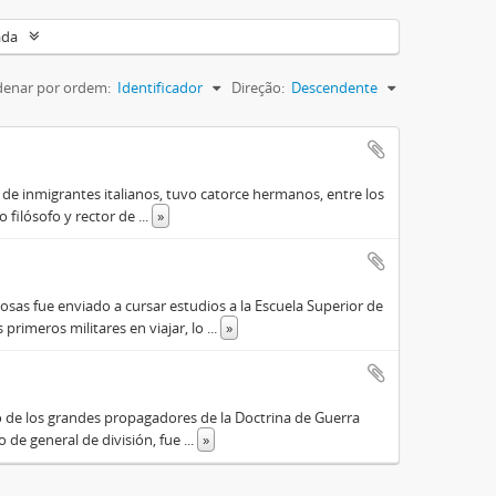
ada
enar por ordem:
Identificador
Direção:
Descendente
o de inmigrantes italianos, tuvo catorce hermanos, entre los
do filósofo y rector de
...
»
osas fue enviado a cursar estudios a la Escuela Superior de
primeros militares en viajar, lo
...
»
o de los grandes propagadores de la Doctrina de Guerra
o de general de división, fue
...
»