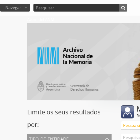
Navegar
Atom del ANM
Limite os seus resultados
R
por:
Pessoa s
tipo de entidade