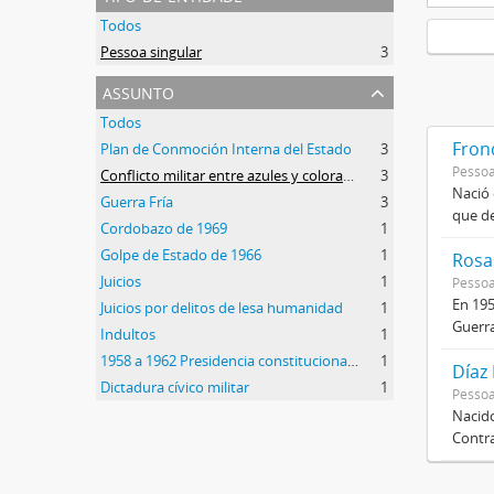
Todos
Pessoa singular
3
assunto
Todos
Frond
Plan de Conmoción Interna del Estado
3
Pessoa
Conflicto militar entre azules y colorados
3
Nació 
Guerra Fría
3
que de
Cordobazo de 1969
1
Golpe de Estado de 1966
1
Rosas
Juicios
1
Pessoa
En 195
Juicios por delitos de lesa humanidad
1
Guerra
Indultos
1
1958 a 1962 Presidencia constitucional de Arturo Frondizi
1
Díaz
Dictadura cívico militar
1
Pessoa
Nacido
Contra