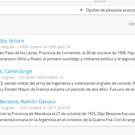
Opções de pesquisa avanç
Ord
izi, Arturo
 singular
1908 octubre 28-1995 abril 18
en Paso de los Libres, Provincia de Corrientes, el 28 de octubre de 1908. Hij
stacaron Silvio y Risieri, el primero sociólogo y militante político y el segun
, Carlos Jorge
 singular
Sin fecha-1969 octubre 10
3, siendo militar del arma de Ingenieros y ostentando el grado de coronel, R
 y Estado Mayor de Francia durante un período de dos años. Fue uno de los 
 Bessone, Ramón Genaro
 singular
1925 octubre 27-2017 junio 03
 en la Provincia de Mendoza el 27 de octubre de 1925, Díaz Bessone fue un
rrevolucionaria en la Argentina en el contexto de la Guerra Fría. Con el rang