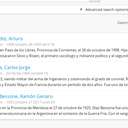
Advanced search option
Gesor
izi, Arturo
on
1908 octubre 28-1995 abril 18
en Paso de los Libres, Provincia de Corrientes, el 28 de octubre de 1908. Hij
stacaron Silvio y Risieri, el primero sociólogo y militante político y el segun
, Carlos Jorge
on
Sin fecha-1969 octubre 10
3, siendo militar del arma de Ingenieros y ostentando el grado de coronel, R
 y Estado Mayor de Francia durante un período de dos años. Fue uno de los 
 Bessone, Ramón Genaro
on
1925 octubre 27-2017 junio 03
 en la Provincia de Mendoza el 27 de octubre de 1925, Díaz Bessone fue un
rrevolucionaria en la Argentina en el contexto de la Guerra Fría. Con el rang