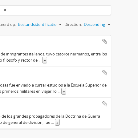
s
teerd op:
Bestandsidentificatie
Direction:
Descending
o de inmigrantes italianos, tuvo catorce hermanos, entre los
do filósofo y rector de
...
»
osas fue enviado a cursar estudios a la Escuela Superior de
primeros militares en viajar, lo
...
»
o de los grandes propagadores de la Doctrina de Guerra
o de general de división, fue
...
»