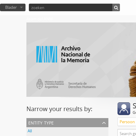
Blader
Atom del ANM
Narrow your results by:
G
entity type
Persoon
All