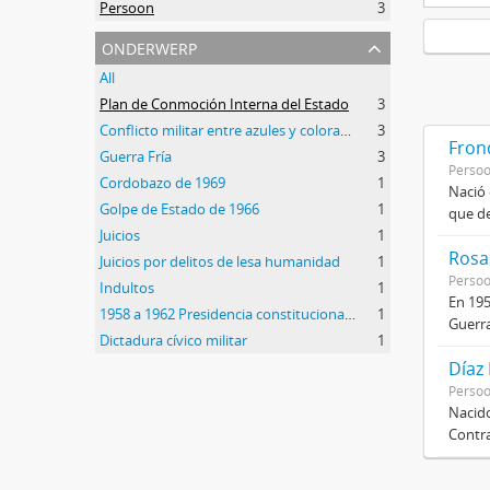
Persoon
3
onderwerp
All
Plan de Conmoción Interna del Estado
3
Conflicto militar entre azules y colorados
3
Frond
Guerra Fría
3
Perso
Cordobazo de 1969
1
Nació 
Golpe de Estado de 1966
1
que de
Juicios
1
Rosas
Juicios por delitos de lesa humanidad
1
Perso
Indultos
1
En 195
1958 a 1962 Presidencia constitucional de Arturo Frondizi
1
Guerra
Dictadura cívico militar
1
Díaz
Perso
Nacido
Contra