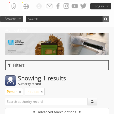
Log in
Browse
Atom del ANM
Filters
Showing 1 results
Authority record
Person
Indultos
Advanced search options