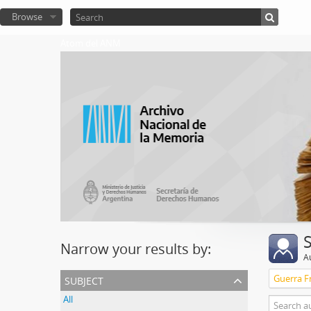
Browse
Atom del ANM
Narrow your results by:
A
subject
Guerra Fr
All