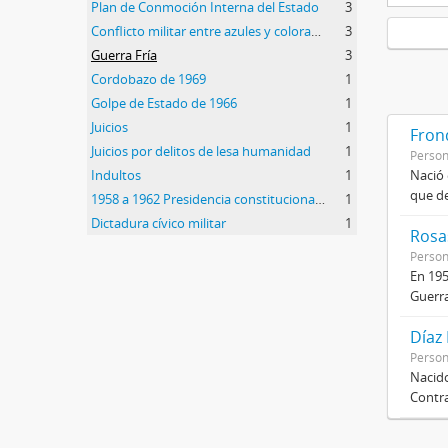
Plan de Conmoción Interna del Estado
3
Conflicto militar entre azules y colorados
3
Guerra Fría
3
Cordobazo de 1969
1
Golpe de Estado de 1966
1
Juicios
1
Frond
Juicios por delitos de lesa humanidad
1
Perso
Indultos
1
Nació 
que de
1958 a 1962 Presidencia constitucional de Arturo Frondizi
1
Dictadura cívico militar
1
Rosas
Perso
En 195
Guerra
Díaz
Perso
Nacido
Contra