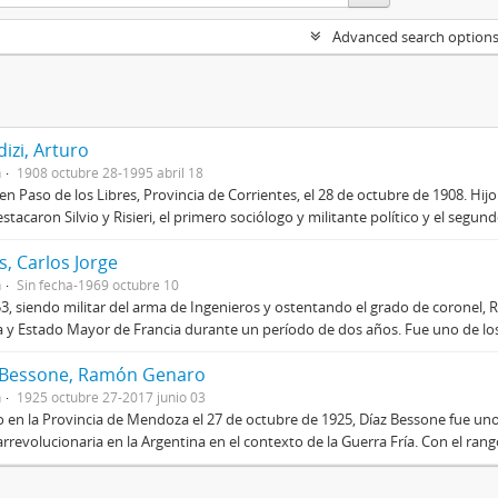
Advanced search option
izi, Arturo
n
1908 octubre 28-1995 abril 18
en Paso de los Libres, Provincia de Corrientes, el 28 de octubre de 1908. Hij
stacaron Silvio y Risieri, el primero sociólogo y militante político y el segun
, Carlos Jorge
n
Sin fecha-1969 octubre 10
3, siendo militar del arma de Ingenieros y ostentando el grado de coronel, R
 y Estado Mayor de Francia durante un período de dos años. Fue uno de los 
 Bessone, Ramón Genaro
n
1925 octubre 27-2017 junio 03
 en la Provincia de Mendoza el 27 de octubre de 1925, Díaz Bessone fue un
rrevolucionaria en la Argentina en el contexto de la Guerra Fría. Con el rang