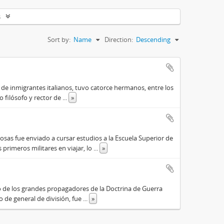
s
Sort by:
Name
Direction:
Descending
o de inmigrantes italianos, tuvo catorce hermanos, entre los
do filósofo y rector de
...
»
osas fue enviado a cursar estudios a la Escuela Superior de
primeros militares en viajar, lo
...
»
o de los grandes propagadores de la Doctrina de Guerra
o de general de división, fue
...
»