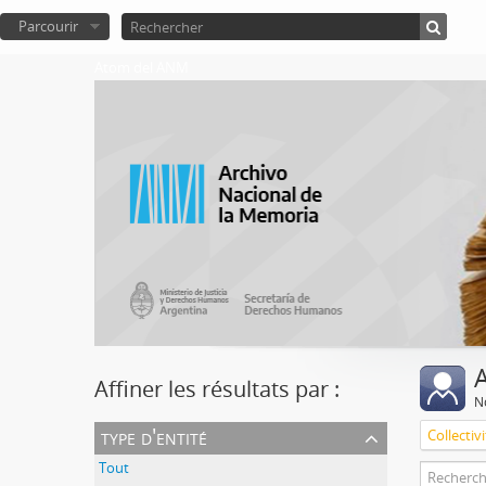
Parcourir
Atom del ANM
A
Affiner les résultats par :
No
type d'entité
Collectiv
Tout