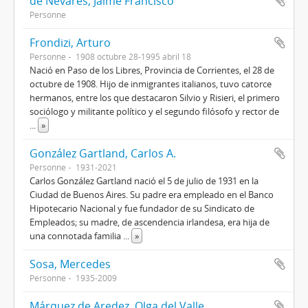
de Nevares, Jaime Francisco
Personne
Frondizi, Arturo
Personne
1908 octubre 28-1995 abril 18
Nació en Paso de los Libres, Provincia de Corrientes, el 28 de
octubre de 1908. Hijo de inmigrantes italianos, tuvo catorce
hermanos, entre los que destacaron Silvio y Risieri, el primero
sociólogo y militante político y el segundo filósofo y rector de
...
»
González Gartland, Carlos A.
Personne
1931-2021
Carlos González Gartland nació el 5 de julio de 1931 en la
Ciudad de Buenos Aires. Su padre era empleado en el Banco
Hipotecario Nacional y fue fundador de su Sindicato de
Empleados; su madre, de ascendencia irlandesa, era hija de
una connotada familia
...
»
Sosa, Mercedes
Personne
1935-2009
Márquez de Aredez, Olga del Valle