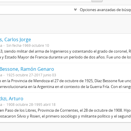
Opciones avanzadas de bús
, Carlos Jorge
na
Sin fecha-1969 octubre 10
3, siendo militar del arma de Ingenieros y ostentando el grado de coronel, R
 y Estado Mayor de Francia durante un período de dos años. Fue uno de los 
 Bessone, Ramón Genaro
na
1925 octubre 27-2017 junio 03
 en la Provincia de Mendoza el 27 de octubre de 1925, Díaz Bessone fue un
rrevolucionaria en la Argentina en el contexto de la Guerra Fría. Con el rang
izi, Arturo
na
1908 octubre 28-1995 abril 18
en Paso de los Libres, Provincia de Corrientes, el 28 de octubre de 1908. Hij
stacaron Silvio y Risieri, el primero sociólogo y militante político y el segun