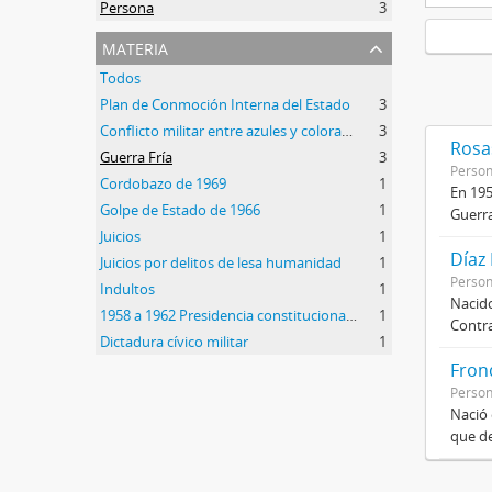
Persona
3
materia
Todos
Plan de Conmoción Interna del Estado
3
Conflicto militar entre azules y colorados
3
Rosas
Guerra Fría
3
Perso
Cordobazo de 1969
1
En 195
Golpe de Estado de 1966
1
Guerra
Juicios
1
Díaz
Juicios por delitos de lesa humanidad
1
Perso
Indultos
1
Nacido
1958 a 1962 Presidencia constitucional de Arturo Frondizi
1
Contra
Dictadura cívico militar
1
Frond
Perso
Nació 
que de