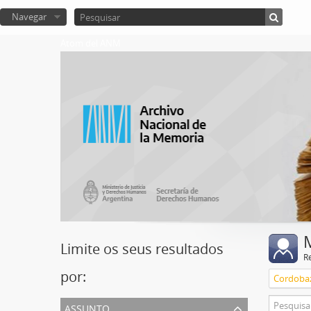
Navegar
Atom del ANM
Limite os seus resultados
R
por:
Cordoba
assunto