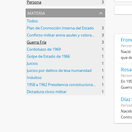
Persona
3
materia
Todos
Plan de Conmoción Interna del Estado
3
Conflicto militar entre azules y colorados
3
Frond
Guerra Fría
3
Perso
Cordobazo de 1969
1
Nació 
Golpe de Estado de 1966
1
que de
Juicios
1
Rosas
Juicios por delitos de lesa humanidad
1
Perso
Indultos
1
En 195
1958 a 1962 Presidencia constitucional de Arturo Frondizi
1
Guerra
Dictadura cívico militar
1
Díaz
Perso
Nacido
Contra