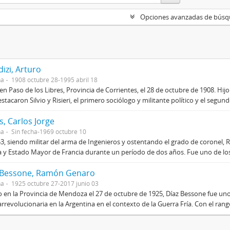
Opciones avanzadas de bús
izi, Arturo
na
1908 octubre 28-1995 abril 18
en Paso de los Libres, Provincia de Corrientes, el 28 de octubre de 1908. Hij
stacaron Silvio y Risieri, el primero sociólogo y militante político y el segun
, Carlos Jorge
na
Sin fecha-1969 octubre 10
3, siendo militar del arma de Ingenieros y ostentando el grado de coronel, R
 y Estado Mayor de Francia durante un período de dos años. Fue uno de los 
 Bessone, Ramón Genaro
na
1925 octubre 27-2017 junio 03
 en la Provincia de Mendoza el 27 de octubre de 1925, Díaz Bessone fue un
rrevolucionaria en la Argentina en el contexto de la Guerra Fría. Con el rang