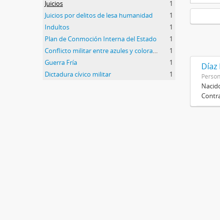
Juicios
1
Juicios por delitos de lesa humanidad
1
Indultos
1
Plan de Conmoción Interna del Estado
1
Conflicto militar entre azules y colorados
1
Guerra Fría
1
Díaz
Dictadura cívico militar
1
Perso
Nacido
Contra