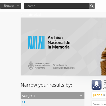
Browse
Atom del ANM
Narrow your results by:
A
subject
Juicios
All