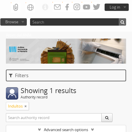
Log in
Browse
Atom del ANM
Filters
Showing 1 results
Authority record
Indultos
Advanced search options