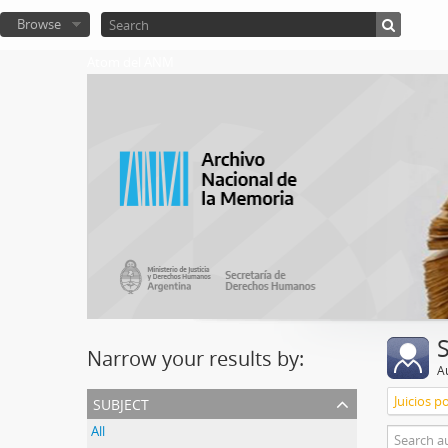
Browse
Atom del ANM
Narrow your results by:
A
subject
Juicios p
All