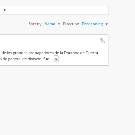
s
Sort by:
Name
Direction:
Descending
o de los grandes propagadores de la Doctrina de Guerra
o de general de división, fue
...
»