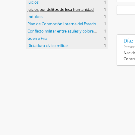
Juicios
1
Juicios por delitos de lesa humanidad
1
Indultos
1
Plan de Conmoción Interna del Estado
1
Conflicto militar entre azules y colorados
1
Guerra Fría
1
Díaz
Dictadura cívico militar
1
Perso
Nacido
Contra