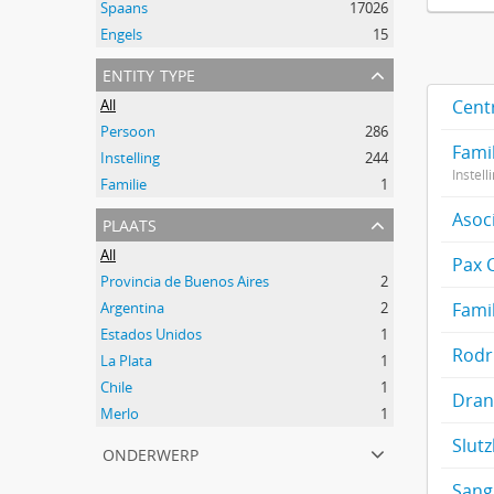
Spaans
17026
Engels
15
entity type
All
Centr
Persoon
286
Fami
Instelling
244
Instell
Familie
1
Asoc
plaats
All
Pax C
Provincia de Buenos Aires
2
Argentina
2
Fami
Estados Unidos
1
Rodr
La Plata
1
Chile
1
Dran
Merlo
1
Slut
onderwerp
Sangu