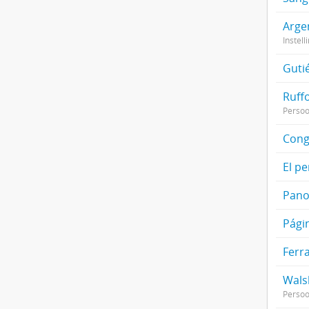
Argen
Instell
Guti
Ruff
Perso
Cong
El pe
Pan
Pági
Ferra
Wals
Perso