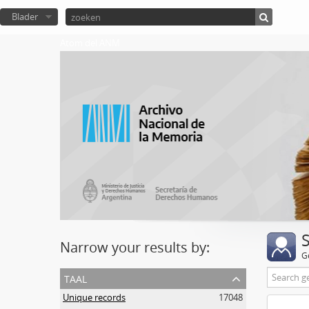
Blader
Atom del ANM
Narrow your results by:
G
taal
Unique records
17048