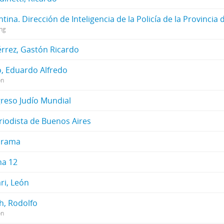
tina. Dirección de Inteligencia de la Policía de la Provincia
ing
érrez, Gastón Ricardo
o, Eduardo Alfredo
on
reso Judío Mundial
riodista de Buenos Aires
orama
na 12
ri, León
h, Rodolfo
on