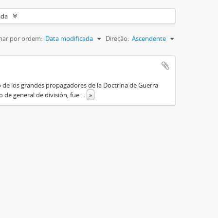
ada
nar por ordem:
Data modificada
Direção:
Ascendente
o de los grandes propagadores de la Doctrina de Guerra
o de general de división, fue
...
»