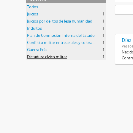
Todos
Juicios
1
Juicios por delitos de lesa humanidad
1
Indultos
1
Plan de Conmoción Interna del Estado
1
Díaz
Conflicto militar entre azules y colorados
1
Pessoa
Guerra Fría
1
Nacido
Dictadura cívico militar
1
Contra