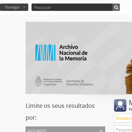
Navegar
Atom del ANM
Limite os seus resultados
R
por:
Dictadura
assunto