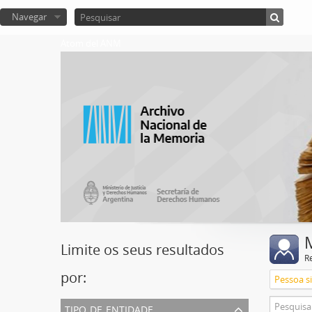
Navegar
Atom del ANM
Limite os seus resultados
R
por:
Pessoa s
tipo de entidade