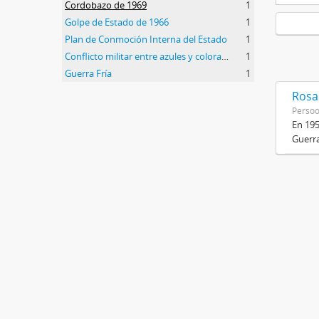
Cordobazo de 1969
1
Golpe de Estado de 1966
1
Plan de Conmoción Interna del Estado
1
Conflicto militar entre azules y colorados
1
Guerra Fría
1
Rosas
Perso
En 195
Guerra