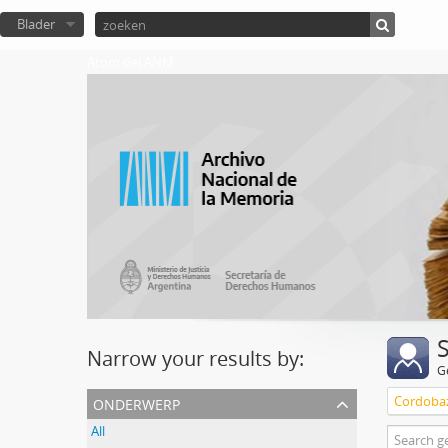
Blader
Atom del ANM
Narrow your results by:
G
onderwerp
Cordoba
All