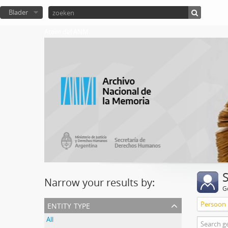
Blader
Atom del ANM
Narrow your results by:
G
entity type
Persoon
All