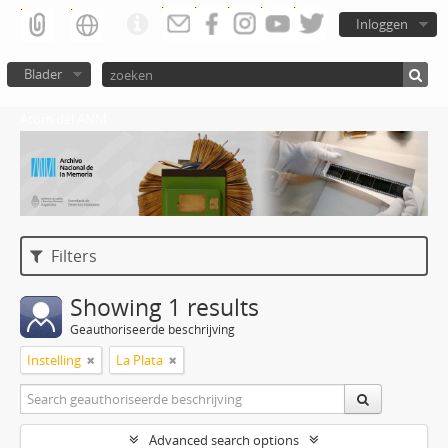
Inloggen
Blader
Atom del ANM
Filters
Showing 1 results
Geauthoriseerde beschrijving
Instelling
La Plata
Advanced search options