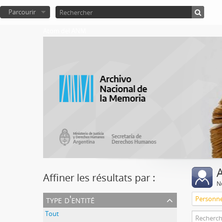
Parcourir
Atom del ANM
A
Affiner les résultats par :
No
type d'entité
Personn
Tout