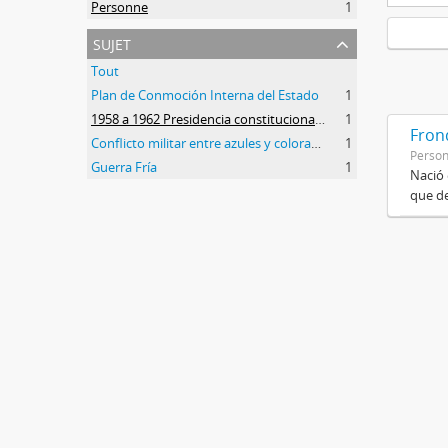
Personne
1
sujet
Tout
Plan de Conmoción Interna del Estado
1
1958 a 1962 Presidencia constitucional de Arturo Frondizi
1
Frond
Conflicto militar entre azules y colorados
1
Perso
Guerra Fría
1
Nació 
que de