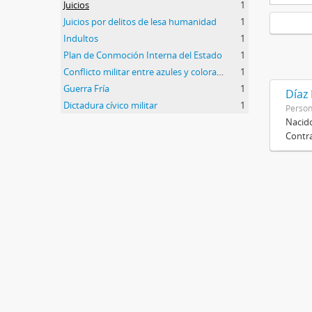
Juicios
1
Juicios por delitos de lesa humanidad
1
Indultos
1
Plan de Conmoción Interna del Estado
1
Conflicto militar entre azules y colorados
1
Guerra Fría
1
Díaz
Dictadura cívico militar
1
Perso
Nacido
Contra