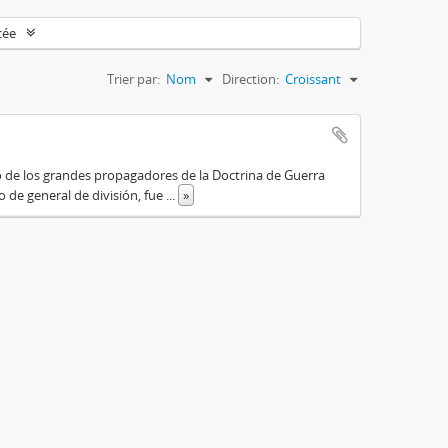
cée
Trier par:
Nom
Direction:
Croissant
o de los grandes propagadores de la Doctrina de Guerra
o de general de división, fue
...
»