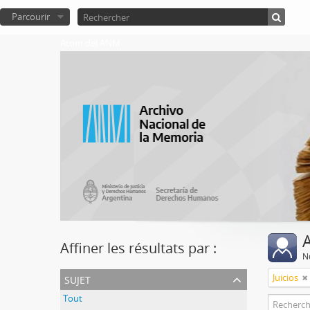
Parcourir
Atom del ANM
A
Affiner les résultats par :
No
sujet
Juicios
Tout