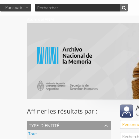
Parcourir
Atom del ANM
A
Affiner les résultats par :
No
type d'entité
Personn
Tout