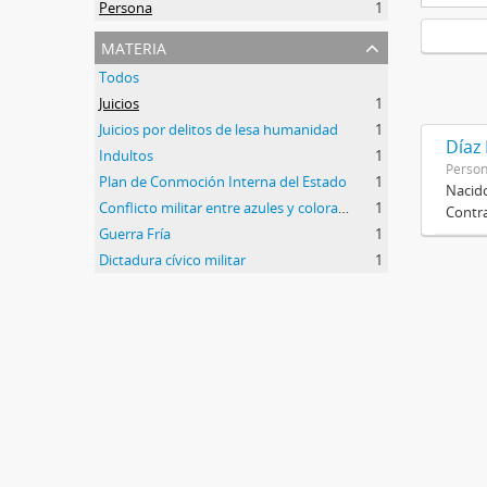
Persona
1
materia
Todos
Juicios
1
Juicios por delitos de lesa humanidad
1
Díaz
Indultos
1
Perso
Plan de Conmoción Interna del Estado
1
Nacido
Conflicto militar entre azules y colorados
1
Contra
Guerra Fría
1
Dictadura cívico militar
1