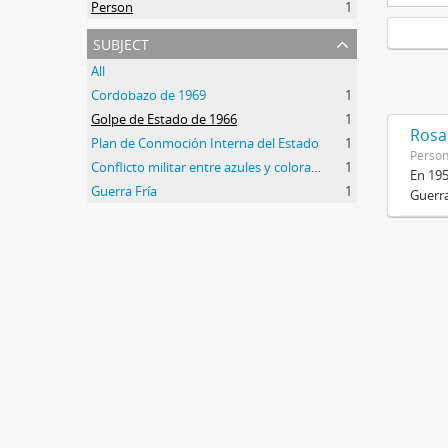
Person
1
subject
All
Cordobazo de 1969
1
Golpe de Estado de 1966
1
Rosas
Plan de Conmoción Interna del Estado
1
Perso
Conflicto militar entre azules y colorados
1
En 195
Guerra Fría
1
Guerra