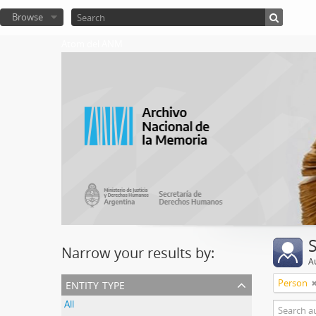
Browse
Atom del ANM
Narrow your results by:
A
entity type
Person
All