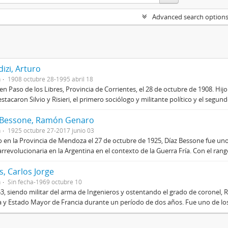
Advanced search option
izi, Arturo
n
1908 octubre 28-1995 abril 18
en Paso de los Libres, Provincia de Corrientes, el 28 de octubre de 1908. Hij
stacaron Silvio y Risieri, el primero sociólogo y militante político y el segun
 Bessone, Ramón Genaro
n
1925 octubre 27-2017 junio 03
 en la Provincia de Mendoza el 27 de octubre de 1925, Díaz Bessone fue un
rrevolucionaria en la Argentina en el contexto de la Guerra Fría. Con el rang
, Carlos Jorge
n
Sin fecha-1969 octubre 10
3, siendo militar del arma de Ingenieros y ostentando el grado de coronel, R
 y Estado Mayor de Francia durante un período de dos años. Fue uno de los 