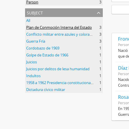
Person
3
subject
All
Plan de Conmoción Interna del Estado
3
Conflicto militar entre azules y colorados
3
Frond
Guerra Fría
3
Perso
Cordobazo de 1969
1
Nació 
Golpe de Estado de 1966
1
que de
Juicios
1
Díaz
Juicios por delitos de lesa humanidad
1
Perso
Indultos
1
Nacido
1958 a 1962 Presidencia constitucional de Arturo Frondizi
1
Contra
Dictadura cívico militar
1
Rosas
Perso
En 195
Guerra