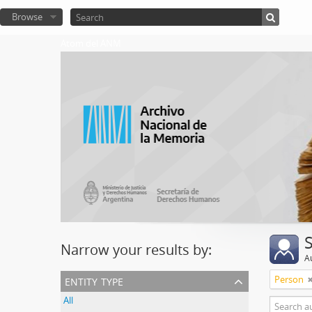
Browse
Atom del ANM
Narrow your results by:
A
entity type
Person
All