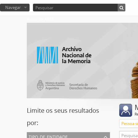
Navegar
Atom del ANM
Limite os seus resultados
R
por:
Pessoa s
tipo de entidade