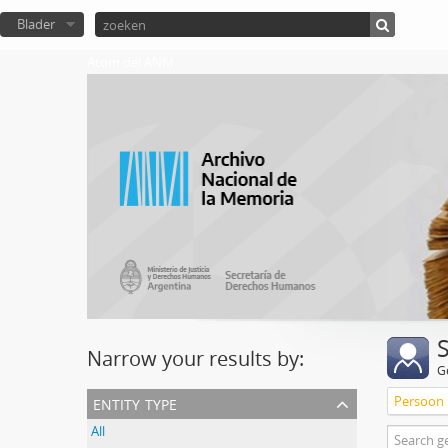
Blader
Atom del ANM
Narrow your results by:
G
entity type
Persoon
All