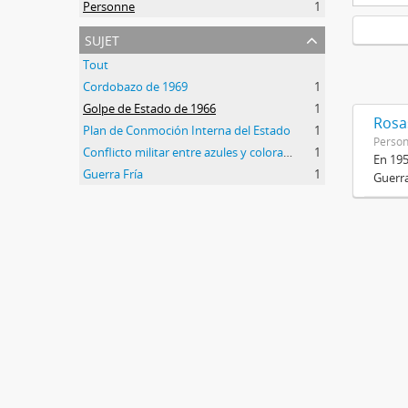
Personne
1
sujet
Tout
Cordobazo de 1969
1
Golpe de Estado de 1966
1
Rosas
Plan de Conmoción Interna del Estado
1
Perso
Conflicto militar entre azules y colorados
1
En 195
Guerra Fría
1
Guerra