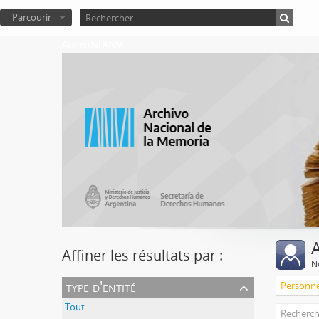
Parcourir
Atom del ANM
A
Affiner les résultats par :
No
type d'entité
Personn
Tout