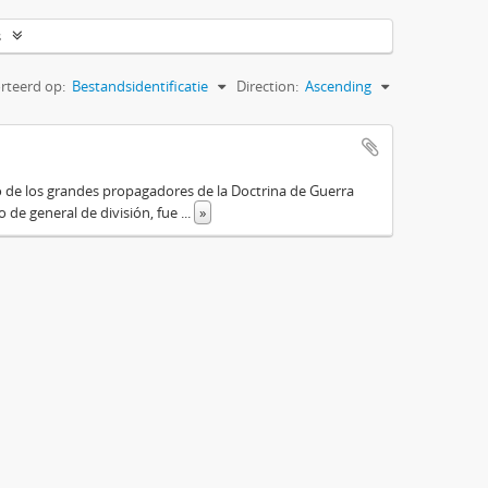
s
rteerd op:
Bestandsidentificatie
Direction:
Ascending
o de los grandes propagadores de la Doctrina de Guerra
o de general de división, fue
...
»