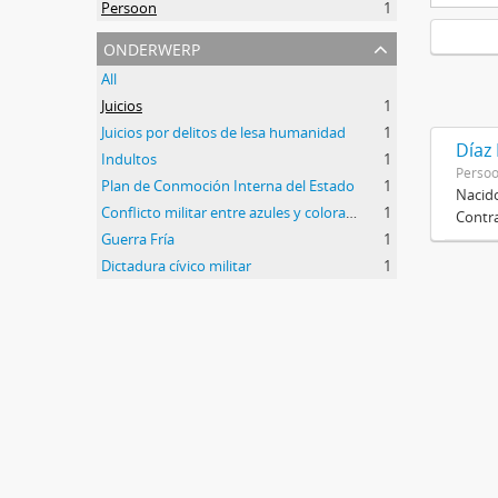
Persoon
1
onderwerp
All
Juicios
1
Juicios por delitos de lesa humanidad
1
Díaz
Indultos
1
Perso
Plan de Conmoción Interna del Estado
1
Nacido
Conflicto militar entre azules y colorados
1
Contra
Guerra Fría
1
Dictadura cívico militar
1