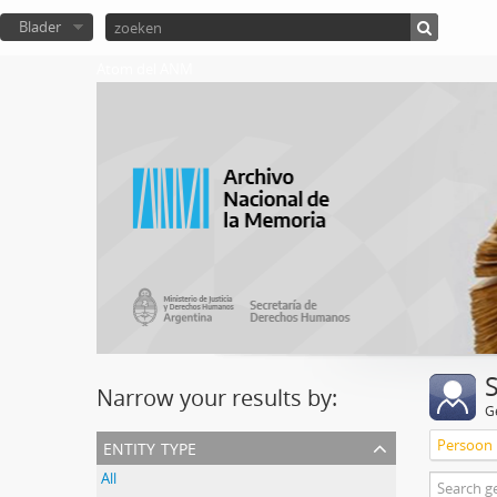
Blader
Atom del ANM
Narrow your results by:
G
entity type
Persoon
All