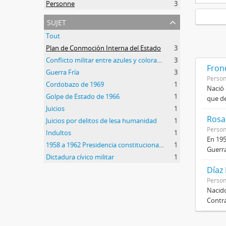
Personne
3
sujet
Tout
Plan de Conmoción Interna del Estado
3
Conflicto militar entre azules y colorados
3
Frond
Guerra Fría
3
Perso
Cordobazo de 1969
1
Nació 
Golpe de Estado de 1966
1
que de
Juicios
1
Rosas
Juicios por delitos de lesa humanidad
1
Perso
Indultos
1
En 195
1958 a 1962 Presidencia constitucional de Arturo Frondizi
1
Guerra
Dictadura cívico militar
1
Díaz
Perso
Nacido
Contra