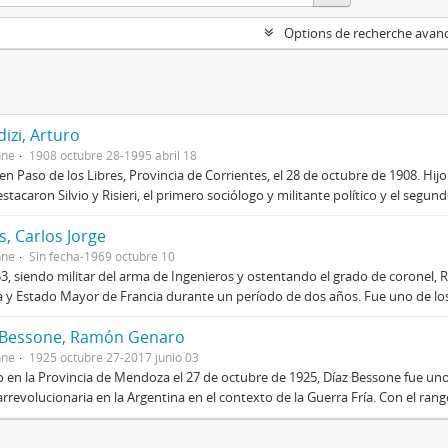
Options de recherche avan
izi, Arturo
nne
1908 octubre 28-1995 abril 18
en Paso de los Libres, Provincia de Corrientes, el 28 de octubre de 1908. Hij
stacaron Silvio y Risieri, el primero sociólogo y militante político y el segun
, Carlos Jorge
nne
Sin fecha-1969 octubre 10
3, siendo militar del arma de Ingenieros y ostentando el grado de coronel, R
 y Estado Mayor de Francia durante un período de dos años. Fue uno de los 
 Bessone, Ramón Genaro
nne
1925 octubre 27-2017 junio 03
 en la Provincia de Mendoza el 27 de octubre de 1925, Díaz Bessone fue un
rrevolucionaria en la Argentina en el contexto de la Guerra Fría. Con el rang