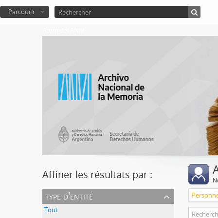
Parcourir
Atom del ANM
A
Affiner les résultats par :
No
type d'entité
Personn
Tout